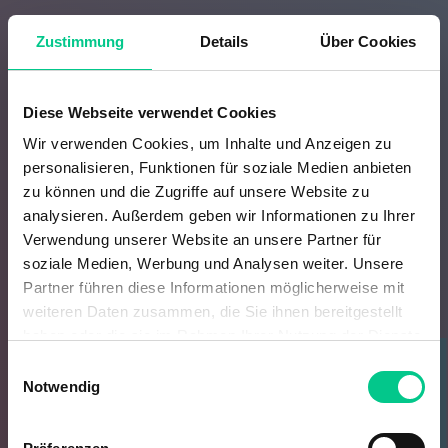
Zustimmung
Details
Über Cookies
Diese Webseite verwendet Cookies
Wir verwenden Cookies, um Inhalte und Anzeigen zu
As a long-standing tenant, we
personalisieren, Funktionen für soziale Medien anbieten
deem a high-quality working
zu können und die Zugriffe auf unsere Website zu
analysieren. Außerdem geben wir Informationen zu Ihrer
environment very important and
Verwendung unserer Website an unsere Partner für
appreciate Alpine’s solution-
soziale Medien, Werbung und Analysen weiter. Unsere
oriented service. They find a
Partner führen diese Informationen möglicherweise mit
weiteren Daten zusammen, die Sie ihnen bereitgestellt
quick and customised solution
haben oder die sie im Rahmen Ihrer Nutzung der Dienste
for our needs, which makes the
gesammelt haben.
Einwilligungsauswahl
collaboration very pleasant.
Notwendig
INTERESTED?
CORNELIA BEWERNICK, HEAD OF REGIONAL