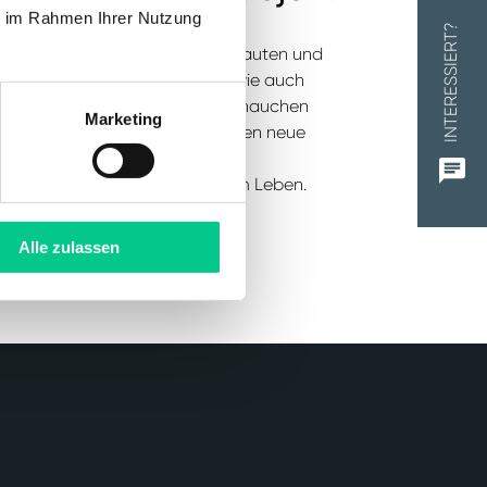
ie im Rahmen Ihrer Nutzung
INTERESSIERT?
eichermaßen interessiert an bebauten und
 Entwicklungsliegenschaften wie auch
ickelten Bestandsobjekten. Wir hauchen
Marketing
bilien frischen Wind ein, lassen neue
äuser entstehen und erwecken
n und Mehrfamilienhäuser zum Leben.
Alle zulassen