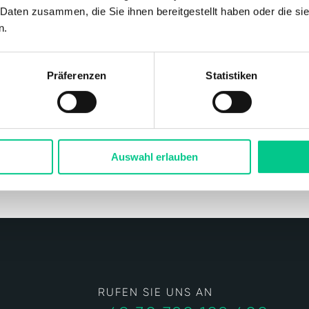
 Daten zusammen, die Sie ihnen bereitgestellt haben oder die s
n.
Wir sind gl
unbebauten
fertig entw
Präferenzen
Statistiken
Gewerbeimmo
Geschäftsh
Wohnanlage
Auswahl erlauben
RUFEN SIE UNS AN