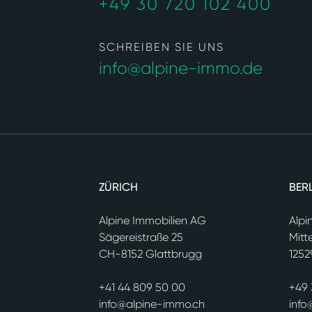
+49 30 720 102 400
SCHREIBEN SIE UNS
info@alpine-immo.de
ZÜRICH
BER
Alpine Immobilien AG
Alpi
Sägereistraße 25
Mitt
CH-8152 Glattbrugg
1252
+41 44 809 50 00
+49 
info@alpine-immo.ch
info