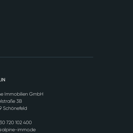
LIN
ne Immobilien GmbH
elstraße 3B
9 Schönefeld
30 720 102 400
@alpine-immo.de