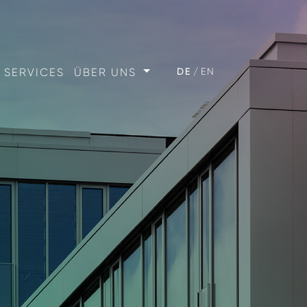
SERVICES
ÜBER UNS
DE
EN
E
UNTERNEHMEN
DE RÄUME
TEAM
E RÄUME
KARRIERE
KUNDEN & PARTNER
IMMOBILIENANKAUF